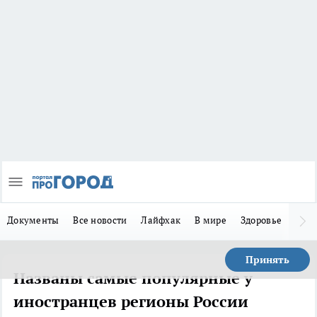
Документы
Все новости
Лайфхак
В мире
Здоровье
Зака
Принять
Названы самые популярные у
иностранцев регионы России