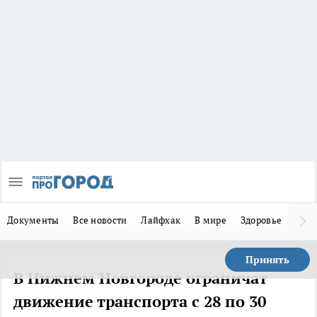
Документы
Все новости
Лайфхак
В мире
Здоровье
Зака
Принять
В Нижнем Новгороде ограничат
движение транспорта с 28 по 30