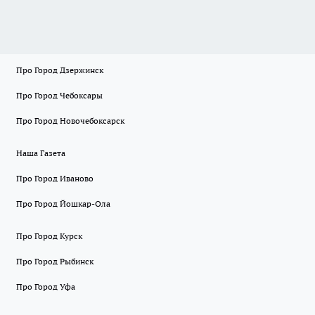
Про Город Дзержинск
Про Город Чебоксары
Про Город Новочебоксарск
Наша Газета
Про Город Иваново
Про Город Йошкар-Ола
Про Город Курск
Про Город Рыбинск
Про Город Уфа