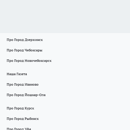
Про Город Дзержинск
Про Город Чебоксары
Про Город Новочебоксарск
Наша Газета
Про Город Иваново
Про Город Йошкар-Ола
Про Город Курск
Про Город Рыбинск
Про Город Уфа