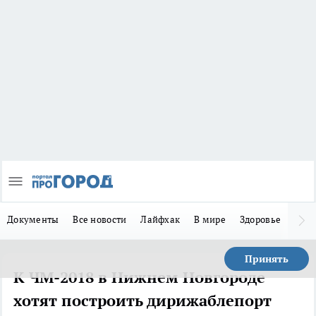
Документы
Все новости
Лайфхак
В мире
Здоровье
Зака
Принять
К ЧМ-2018 в Нижнем Новгороде
хотят построить дирижаблепорт