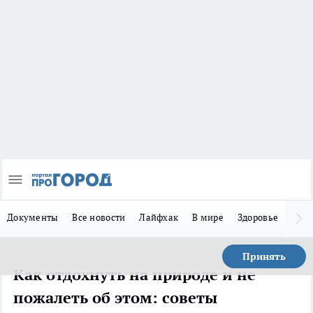
Документы
Все новости
Лайфхак
В мире
Здоровье
Зака
Принять
Как отдохнуть на природе и не
пожалеть об этом: советы