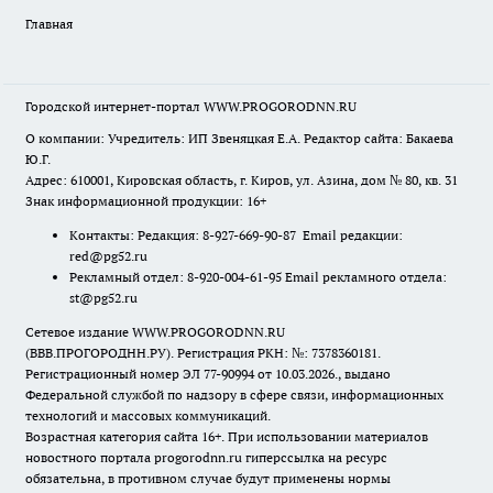
Главная
Городской интернет-портал WWW.PROGORODNN.RU
О компании: Учредитель: ИП Звеняцкая Е.А. Редактор сайта: Бакаева
Ю.Г.
Адрес: 610001, Кировская область, г. Киров, ул. Азина, дом № 80, кв. 31
Знак информационной продукции: 16+
Контакты: Редакция: 8-927-669-90-87 Email редакции:
red@pg52.ru
Рекламный отдел: 8-920-004-61-95 Email рекламного отдела:
st@pg52.ru
Сетевое издание WWW.PROGORODNN.RU
(ВВВ.ПРОГОРОДНН.РУ). Регистрация РКН: №: 7378360181.
Регистрационный номер ЭЛ 77-90994 от 10.03.2026., выдано
Федеральной службой по надзору в сфере связи, информационных
технологий и массовых коммуникаций.
Возрастная категория сайта 16+. При использовании материалов
новостного портала progorodnn.ru гиперссылка на ресурс
обязательна
,
в противном случае будут применены нормы