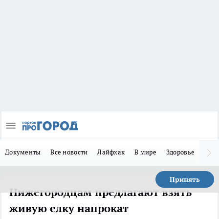
Документы
Все новости
Лайфхак
В мире
Здоровье
Зака
Принять
Нижегородцам предлагают взять
живую елку напрокат