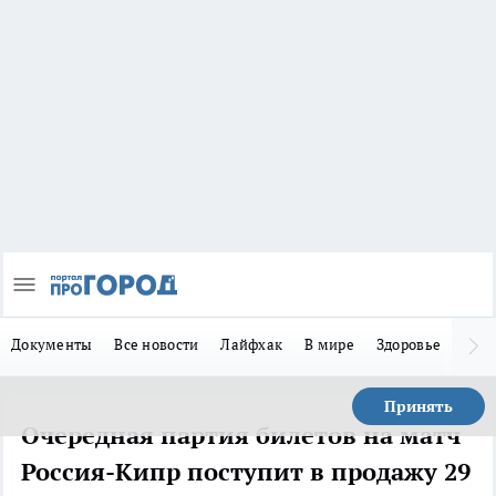
Документы
Все новости
Лайфхак
В мире
Здоровье
Зака
Принять
Очередная партия билетов на матч
Россия-Кипр поступит в продажу 29