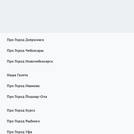
Про Город Дзержинск
Про Город Чебоксары
Про Город Новочебоксарск
Наша Газета
Про Город Иваново
Про Город Йошкар-Ола
Про Город Курск
Про Город Рыбинск
Про Город Уфа