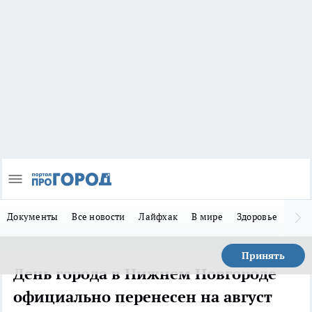
Документы
Все новости
Лайфхак
В мире
Здоровье
Зака
Принять
День города в Нижнем Новгороде
официально перенесен на август