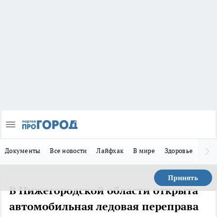
Документы
Все новости
Лайфхак
В мире
Здоровье
Зака
Принять
В Нижегородской области открыта
автомобильная ледовая переправа