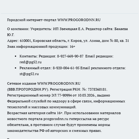
Городской интернет-портал WWW.PROGORODNN.RU
О компании: Учредитель: ИП Звеняцкая Е.А. Редактор сайта: Бакаева
Ю.Г.
Адрес: 610001, Кировская область, г. Киров, ул. Азина, дом № 80, кв. 31
Знак информационной продукции: 16+
Контакты: Редакция: 8-927-669-90-87 Email редакции:
red@pg52.ru
Рекламный отдел: 8-920-004-61-95 Email рекламного отдела:
st@pg52.ru
Сетевое издание WWW.PROGORODNN.RU
(ВВВ.ПРОГОРОДНН.РУ). Регистрация РКН: №: 7378360181.
Регистрационный номер ЭЛ 77-90994 от 10.03.2026., выдано
Федеральной службой по надзору в сфере связи, информационных
технологий и массовых коммуникаций.
Возрастная категория сайта 16+. При использовании материалов
новостного портала progorodnn.ru гиперссылка на ресурс
обязательна
,
в противном случае будут применены нормы
законодательства РФ об авторских и смежных правах.