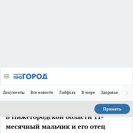
Документы
Все новости
Лайфхак
В мире
Здоровье
Зака
Принять
В Нижегородской области 11-
месячный мальчик и его отец