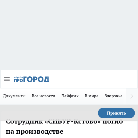
Документы
Все новости
Лайфхак
В мире
Здоровье
Зака
Принять
Сотрудник «СИБУР-Кстово» погиб
на производстве