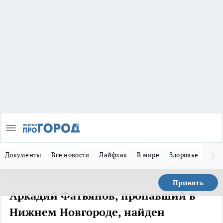
Документы
Все новости
Лайфхак
В мире
Здоровье
Зака
Принять
Аркадий Фатьянов, пропавший в
Нижнем Новгороде, найден