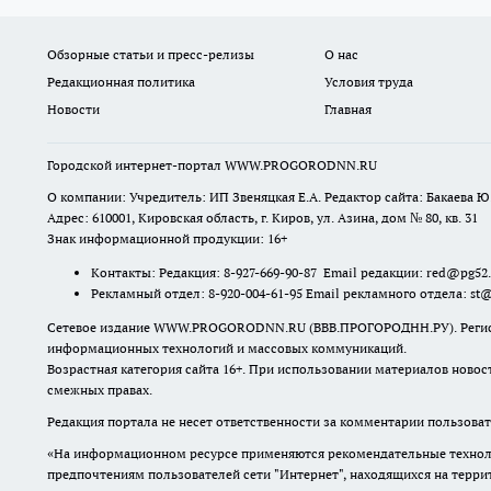
Обзорные статьи и пресс-релизы
О нас
Редакционная политика
Условия труда
Новости
Главная
Городской интернет-портал WWW.PROGORODNN.RU
О компании: Учредитель: ИП Звеняцкая Е.А. Редактор сайта: Бакаева Ю.
Адрес: 610001, Кировская область, г. Киров, ул. Азина, дом № 80, кв. 31
Знак информационной продукции: 16+
Контакты: Редакция: 8-927-669-90-87 Email редакции: red@pg52
Рекламный отдел: 8-920-004-61-95 Email рекламного отдела: st
Сетевое издание WWW.PROGORODNN.RU (ВВВ.ПРОГОРОДНН.РУ). Регистраци
информационных технологий и массовых коммуникаций.
Возрастная категория сайта 16+. При использовании материалов новос
смежных правах.
Редакция портала не несет ответственности за комментарии пользоват
«На информационном ресурсе применяются рекомендательные техноло
предпочтениям пользователей сети "Интернет", находящихся на терр