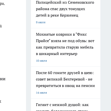
Полицейский из Семеновского
ра,
района спас двух тонущих
детей в реке Керженец
9 июля
й
Мохнатые коврики в "Фикс
Прайсе" взяла не под обувь: вот
как превратила старую мебель
в шикарный интерьер
10 июля
После 60 гоните друзей в шею:
гни
совет великой Бехтеревой - не
превратиться в овощ на пенсии
14 июля
к
Гигант с нежной душой: как