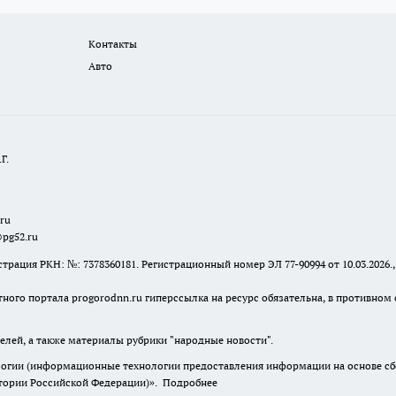
Контакты
Авто
Г.
.ru
@pg52.ru
я РКН: №: 7378360181. Регистрационный номер ЭЛ 77-90994 от 10.03.2026., 
тного портала progorodnn.ru гиперссылка на ресурс обязательна
,
в противном 
елей, а также материалы рубрики "народные новости".
гии (информационные технологии предоставления информации на основе сбор
итории Российской Федерации)».
Подробнее