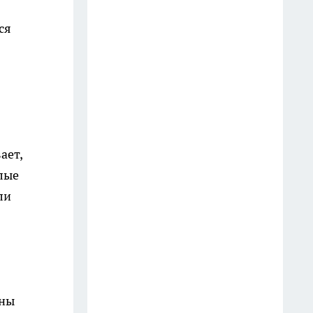
Пластиковые ящики
выпрашиваю у соседей: как
ся
смастерить из 6 "коробок"
мобильную кухню на даче
24 июля
Старое окно с рамой — не
мусор, а сокровище: сделал из
него «фальш‑витраж» и
ает,
украшение для стены дачного
лые
домика
ли
14 июля
Деревянную посуду в Fix Price
беру не для кухни: 7 идей, как
её нестандартно применить в
быту и на даче
ены
15 июля