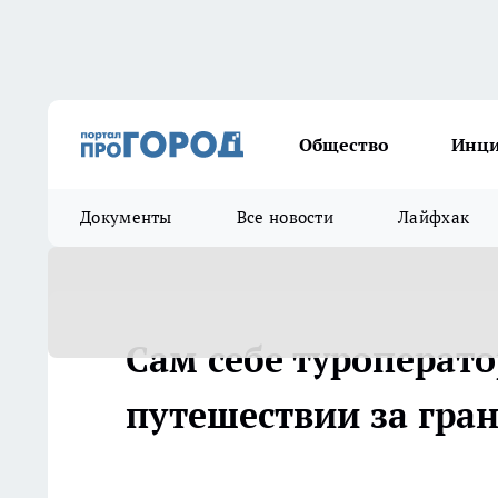
Общество
Инц
Документы
Все новости
Лайфхак
Сам себе туроперато
путешествии за гра