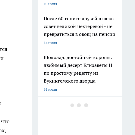
10 июля
После 60 гоните друзей в шею:
совет великой Бехтеревой - не
превратиться в овощ на пенсии
14 июля
тся
Шоколад, достойный короны:
 и
любимый десерт Елизаветы II
по простому рецепту из
Букингемского дворца
16 июля
о
Гигант с нежной душой: как
создать белоснежную стену
цветов, от которой
 что
невозможно отвести взгляд
ах,