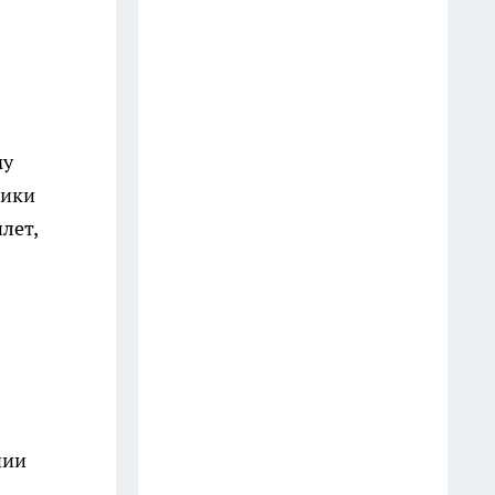
19 июля
Зубной пастой закупаюсь
оптом: вот как отмываю
сковородки до блеска — 5
му
работающих лайфхаков
вики
18 июля
лет,
Фасад без бригады и лесов: чем
облицевать дом, чтобы он
выглядел дороже сайдинга, а
стоил вдвое меньше
14 июля
Последствия атаки БПЛА в
Кстове, инцидент в
нии
дзержинском баре и