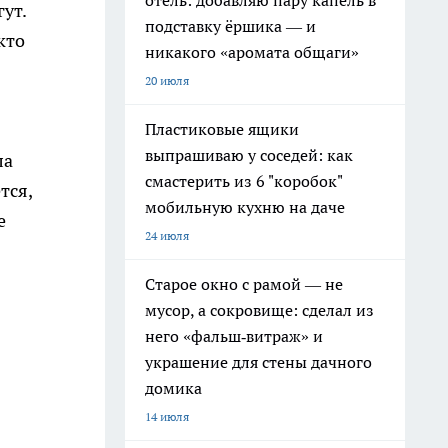
отель: добавляю пару капель в
ут.
подставку ёршика — и
кто
никакого «аромата общаги»
20 июля
Пластиковые ящики
выпрашиваю у соседей: как
ла
смастерить из 6 "коробок"
тся,
мобильную кухню на даче
е
24 июля
Старое окно с рамой — не
мусор, а сокровище: сделал из
него «фальш‑витраж» и
украшение для стены дачного
домика
14 июля