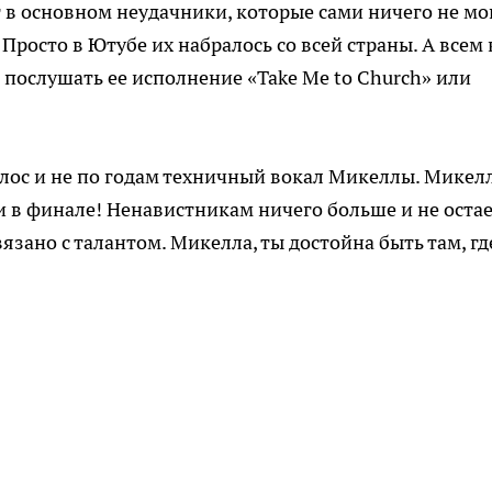
 в основном неудачники, которые сами ничего не мог
Просто в Ютубе их набралось со всей страны. А всем 
 послушать ее исполнение «Take Me to Church» или
лос и не по годам техничный вокал Микеллы. Микел
и в финале! Ненавистникам ничего больше и не остае
вязано с талантом. Микелла, ты достойна быть там, гд