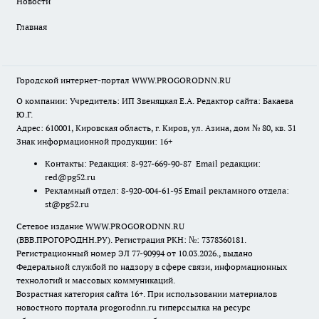
Новости
Главная
Городской интернет-портал WWW.PROGORODNN.RU
О компании: Учредитель: ИП Звеняцкая Е.А. Редактор сайта: Бакаева
Ю.Г.
Адрес: 610001, Кировская область, г. Киров, ул. Азина, дом № 80, кв. 31
Знак информационной продукции: 16+
Контакты: Редакция: 8-927-669-90-87 Email редакции:
red@pg52.ru
Рекламный отдел: 8-920-004-61-95 Email рекламного отдела:
st@pg52.ru
Сетевое издание WWW.PROGORODNN.RU
(ВВВ.ПРОГОРОДНН.РУ). Регистрация РКН: №: 7378360181.
Регистрационный номер ЭЛ 77-90994 от 10.03.2026., выдано
Федеральной службой по надзору в сфере связи, информационных
технологий и массовых коммуникаций.
Возрастная категория сайта 16+. При использовании материалов
новостного портала progorodnn.ru гиперссылка на ресурс