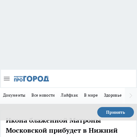
Документы
Все новости
Лайфхак
В мире
Здоровье
Зака
Принять
Икона блаженной Матроны
Московской прибудет в Нижний