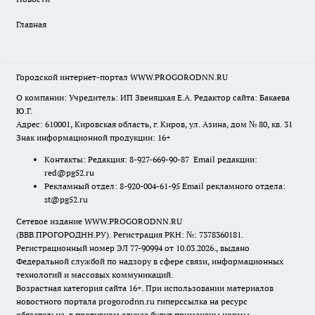
Главная
Городской интернет-портал WWW.PROGORODNN.RU
О компании: Учредитель: ИП Звеняцкая Е.А. Редактор сайта: Бакаева
Ю.Г.
Адрес: 610001, Кировская область, г. Киров, ул. Азина, дом № 80, кв. 31
Знак информационной продукции: 16+
Контакты: Редакция: 8-927-669-90-87 Email редакции:
red@pg52.ru
Рекламный отдел: 8-920-004-61-95 Email рекламного отдела:
st@pg52.ru
Сетевое издание WWW.PROGORODNN.RU
(ВВВ.ПРОГОРОДНН.РУ). Регистрация РКН: №: 7378360181.
Регистрационный номер ЭЛ 77-90994 от 10.03.2026., выдано
Федеральной службой по надзору в сфере связи, информационных
технологий и массовых коммуникаций.
Возрастная категория сайта 16+. При использовании материалов
новостного портала progorodnn.ru гиперссылка на ресурс
обязательна
,
в противном случае будут применены нормы