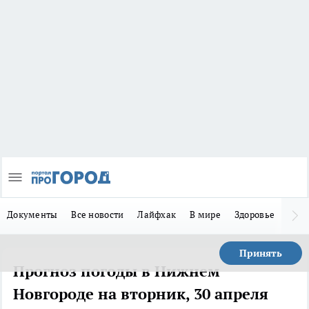
Документы
Все новости
Лайфхак
В мире
Здоровье
Зака
Принять
Прогноз погоды в Нижнем
Новгороде на вторник, 30 апреля