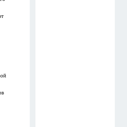
Старые простыни - сокровище
ют
для хозяйки: как превратить
хлопковую ветошь в уютный
бисквитный плед
19 июля
Зубной пастой закупаюсь
оптом: вот как отмываю
сковородки до блеска — 5
кой
работающих лайфхаков
18 июля
ов
Фасад без бригады и лесов: чем
облицевать дом, чтобы он
выглядел дороже сайдинга, а
стоил вдвое меньше