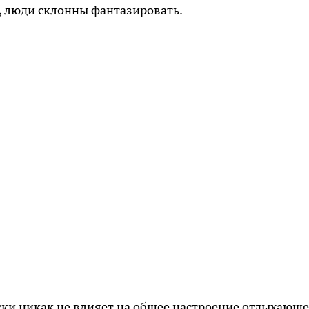
, люди склонны фантазировать.
ски никак не влияет на общее настроение отдыхающе