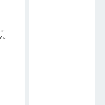
отель: добавляю пару капель в
подставку ёршика — и
никакого «аромата общаги»
20 июля
ные
Пластиковые ящики
выпрашиваю у соседей: как
обы
смастерить из 6 "коробок"
мобильную кухню на даче
24 июля
Старое окно с рамой — не
мусор, а сокровище: сделал из
него «фальш‑витраж» и
украшение для стены дачного
домика
14 июля