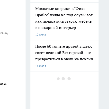
Мохнатые коврики в "Фикс
Прайсе" взяла не под обувь: вот
как превратила старую мебель
в шикарный интерьер
ить,
10 июля
После 60 гоните друзей в шею:
совет великой Бехтеревой - не
превратиться в овощ на пенсии
14 июля
и
Гигант с нежной душой: как
оса.
создать белоснежную стену
цветов, от которой
невозможно отвести взгляд
13 июля