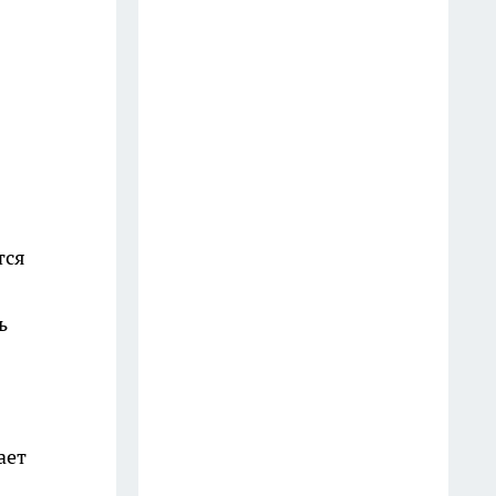
Деревянную посуду в Fix Price
беру не для кухни: 7 идей, как
её нестандартно применить в
быту и на даче
15 июля
Грузовик пробил ограду и
влетел в парк "Швейцария" в
Нижнем Новгороде
тся
24 июля
ь
Купила в "Фикс Прайс"
обычную менажницу, но не
под конфеты: вот как
приспособила её на дачном
участке
ает
19 июля