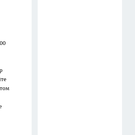
Деревянную посуду в Fix Price
беру не для кухни: 7 идей, как
её нестандартно применить в
быту и на даче
15 июля
200
Грузовик пробил ограду и
влетел в парк "Швейцария" в
Нижнем Новгороде
р
24 июля
йте
отом
Купила в "Фикс Прайс"
обычную менажницу, но не
е
под конфеты: вот как
приспособила её на дачном
участке
19 июля