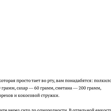
торая просто тает во рту, вам понадабятся: полкил
 грамм, сахар — 60 грамм, сметана — 200 грамм,
орехов и кокосовой стружки.
ите через сито до однородности. В отдельной емкост