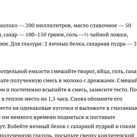
, молоко — 200 миллилитров, масло сливочное — 50
, сахар — 100–150 грамм, соль —½ чайной ложки,
м. Для глазури: 2 яичных белка, сахарная пудра — 
отдельной емкости смешайте творог, яйца, соль, саха
вьте полученную смесь в молоко с дрожжами. Смеша
и постепенно всыпайте в смесь, замесите тесто. П
в теплое место на 1,5 часа. Снова обомните его
 тесто на одинаковые кусочки и выложите в смазанны
 им немного времени подняться и поставьте
нут. Взбейте яичный белок с сахарной пудрой и соком
полученную глазурь, посыпьте сверху кондитерской