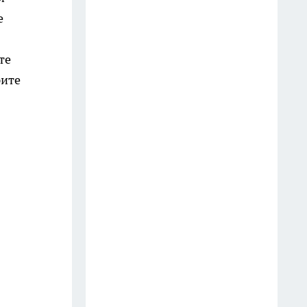
е
Старые простыни - сокровище
для хозяйки: как превратить
те
хлопковую ветошь в уютный
рите
бисквитный плед
19 июля
Зубной пастой закупаюсь
оптом: вот как отмываю
сковородки до блеска — 5
работающих лайфхаков
18 июля
Фасад без бригады и лесов: чем
облицевать дом, чтобы он
выглядел дороже сайдинга, а
стоил вдвое меньше