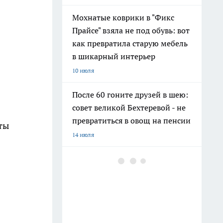
Мохнатые коврики в "Фикс
Прайсе" взяла не под обувь: вот
как превратила старую мебель
в шикарный интерьер
10 июля
После 60 гоните друзей в шею:
совет великой Бехтеревой - не
превратиться в овощ на пенсии
ты
14 июля
Шоколад, достойный короны:
любимый десерт Елизаветы II
по простому рецепту из
Букингемского дворца
16 июля