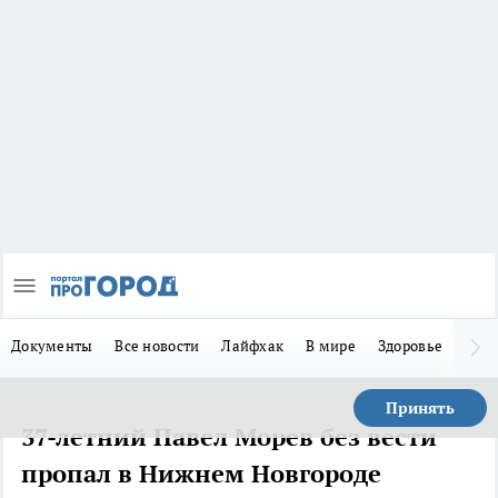
Документы
Все новости
Лайфхак
В мире
Здоровье
Зака
Принять
37-летний Павел Морев без вести
пропал в Нижнем Новгороде