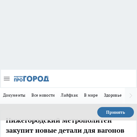
Документы
Все новости
Лайфхак
В мире
Здоровье
Зака
Принять
Нижегородский метрополитен
закупит новые детали для вагонов