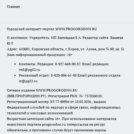
Главная
Городской интернет-портал WWW.PROGORODNN.RU
О компании: Учредитель: ИП Звеняцкая Е.А. Редактор сайта: Бакаева
Ю.Г.
Адрес: 610001, Кировская область, г. Киров, ул. Азина, дом № 80, кв. 31
Знак информационной продукции: 16+
Контакты: Редакция: 8-927-669-90-87 Email редакции:
red@pg52.ru
Рекламный отдел: 8-920-004-61-95 Email рекламного отдела:
st@pg52.ru
Сетевое издание WWW.PROGORODNN.RU
(ВВВ.ПРОГОРОДНН.РУ). Регистрация РКН: №: 7378360181.
Регистрационный номер ЭЛ 77-90994 от 10.03.2026., выдано
Федеральной службой по надзору в сфере связи, информационных
технологий и массовых коммуникаций.
Возрастная категория сайта 16+. При использовании материалов
новостного портала progorodnn.ru гиперссылка на ресурс
обязательна
,
в противном случае будут применены нормы