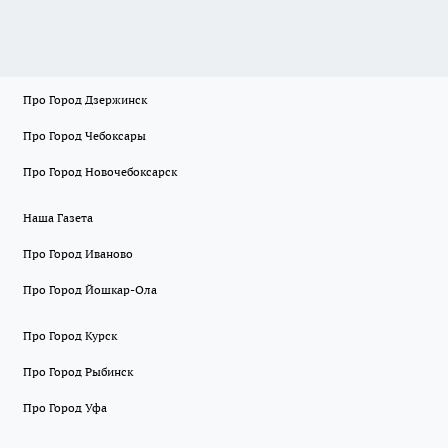
Про Город Дзержинск
Про Город Чебоксары
Про Город Новочебоксарск
Наша Газета
Про Город Иваново
Про Город Йошкар-Ола
Про Город Курск
Про Город Рыбинск
Про Город Уфа