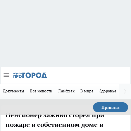
Документы
Все новости
Лайфхак
В мире
Здоровье
Зака
Принять
Пенсионер заживо сгорел при
пожаре в собственном доме в