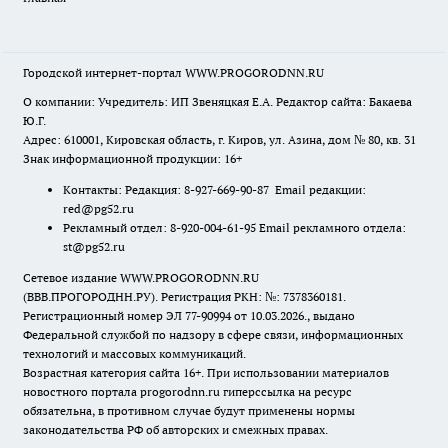
Городской интернет-портал WWW.PROGORODNN.RU
О компании: Учредитель: ИП Звеняцкая Е.А. Редактор сайта: Бакаева
Ю.Г.
Адрес: 610001, Кировская область, г. Киров, ул. Азина, дом № 80, кв. 31
Знак информационной продукции: 16+
Контакты: Редакция: 8-927-669-90-87 Email редакции:
red@pg52.ru
Рекламный отдел: 8-920-004-61-95 Email рекламного отдела:
st@pg52.ru
Сетевое издание WWW.PROGORODNN.RU
(ВВВ.ПРОГОРОДНН.РУ). Регистрация РКН: №: 7378360181.
Регистрационный номер ЭЛ 77-90994 от 10.03.2026., выдано
Федеральной службой по надзору в сфере связи, информационных
технологий и массовых коммуникаций.
Возрастная категория сайта 16+. При использовании материалов
новостного портала progorodnn.ru гиперссылка на ресурс
обязательна
,
в противном случае будут применены нормы
законодательства РФ об авторских и смежных правах.