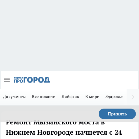
Документы
Все новости
Лайфхак
В мире
Здоровье
Зака
Принять
Ремонт Мызинского моста в
Нижнем Новгороде начнется с 24