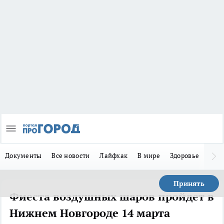
Документы
Все новости
Лайфхак
В мире
Здоровье
Зака
Принять
Фиеста воздушных шаров пройдет в
Нижнем Новгороде 14 марта