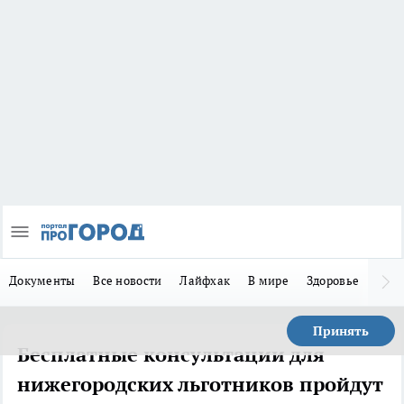
Документы
Все новости
Лайфхак
В мире
Здоровье
Зака
Принять
Бесплатные консультации для
нижегородских льготников пройдут