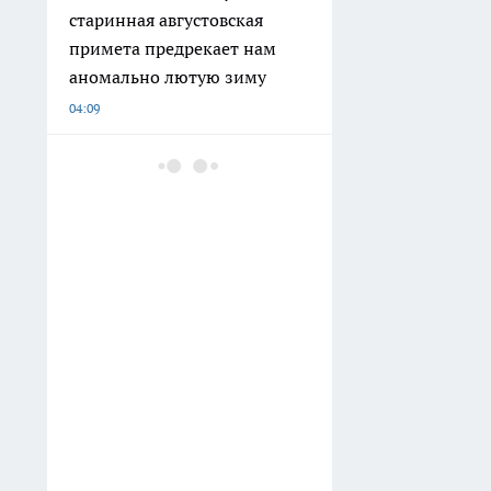
старинная августовская
примета предрекает нам
аномально лютую зиму
04:09
Обнаружила в «Магните»
офигенный кофе за
копейки: открываю пачку —
и кухня превращается в
венское кафе
03:02
Не куст, а малиновый
фонтан: обрезаю ветки по
соболевской технике и
собираю до 10 кг ягод
02:32