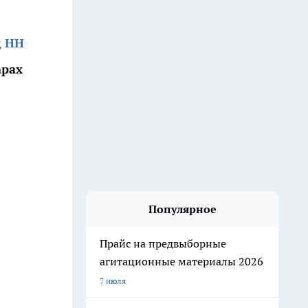
д НН
арах
Популярное
Прайс на предвыборные
агитационные материалы 2026
7 июля