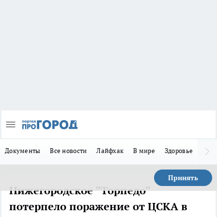
Документы
Все новости
Лайфхак
В мире
Здоровье
Зака
Принять
Нижегородское "Торпедо"
потерпело поражение от ЦСКА в