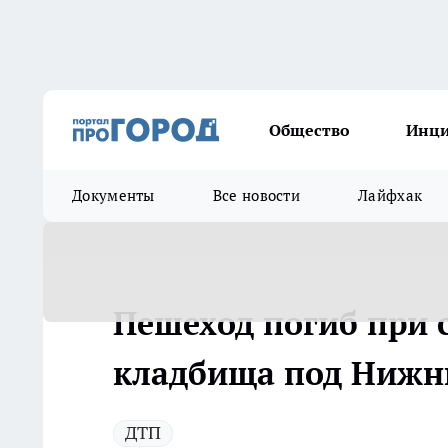
Общество
Инц
Документы
Все новости
Лайфхак
Пешеход погиб при с
кладбища под Нижн
ДТП