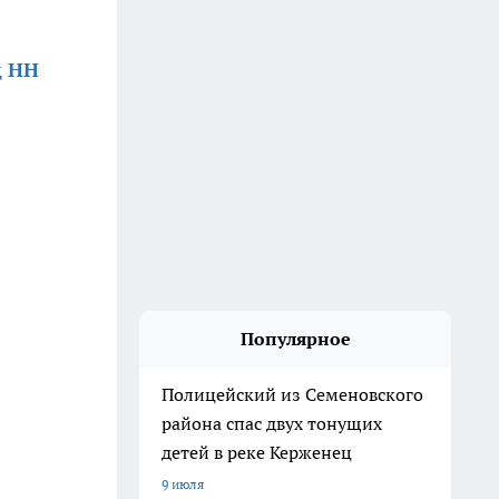
д НН
Популярное
Полицейский из Семеновского
района спас двух тонущих
детей в реке Керженец
9 июля