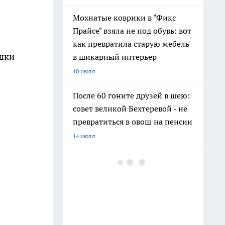
Мохнатые коврики в "Фикс
Прайсе" взяла не под обувь: вот
как превратила старую мебель
ушки
в шикарный интерьер
10 июля
После 60 гоните друзей в шею:
совет великой Бехтеревой - не
превратиться в овощ на пенсии
14 июля
Гигант с нежной душой: как
создать белоснежную стену
цветов, от которой
невозможно отвести взгляд
13 июля