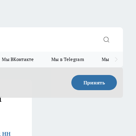
Мы ВКонтакте
Мы в Telegram
Мы в MAX
Принять
и
д НН