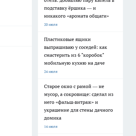
отель: добавляю пару капель в
подставку ёршика — и
никакого «аромата общаги»
20 июля
Пластиковые ящики
выпрашиваю у соседей: как
смастерить из 6 "коробок"
мобильную кухню на даче
24 июля
Старое окно с рамой — не
мусор, а сокровище: сделал из
него «фальш‑витраж» и
украшение для стены дачного
домика
14 июля