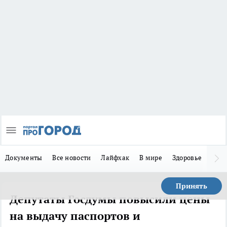
Документы
Все новости
Лайфхак
В мире
Здоровье
Зака
Принять
Депутаты Госдумы повысили цены
на выдачу паспортов и