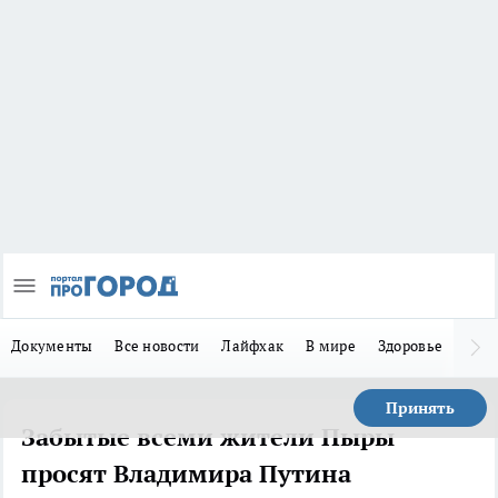
Документы
Все новости
Лайфхак
В мире
Здоровье
Зака
Принять
Забытые всеми жители Пыры
просят Владимира Путина