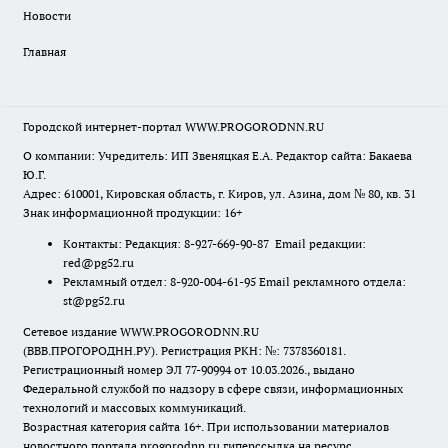
Новости
Главная
Городской интернет-портал WWW.PROGORODNN.RU
О компании: Учредитель: ИП Звеняцкая Е.А. Редактор сайта: Бакаева
Ю.Г.
Адрес: 610001, Кировская область, г. Киров, ул. Азина, дом № 80, кв. 31
Знак информационной продукции: 16+
Контакты: Редакция: 8-927-669-90-87 Email редакции:
red@pg52.ru
Рекламный отдел: 8-920-004-61-95 Email рекламного отдела:
st@pg52.ru
Сетевое издание WWW.PROGORODNN.RU
(ВВВ.ПРОГОРОДНН.РУ). Регистрация РКН: №: 7378360181.
Регистрационный номер ЭЛ 77-90994 от 10.03.2026., выдано
Федеральной службой по надзору в сфере связи, информационных
технологий и массовых коммуникаций.
Возрастная категория сайта 16+. При использовании материалов
новостного портала progorodnn.ru гиперссылка на ресурс