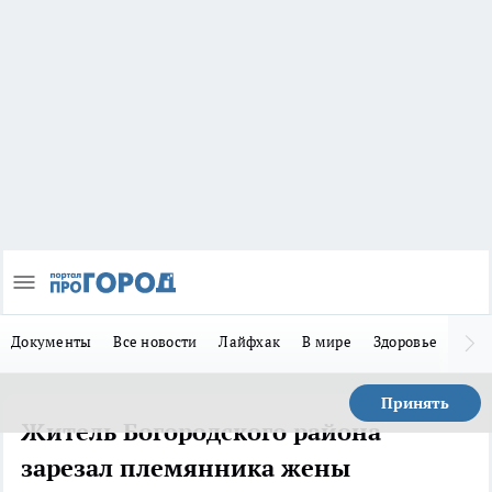
Документы
Все новости
Лайфхак
В мире
Здоровье
Зака
Принять
Житель Богородского района
зарезал племянника жены