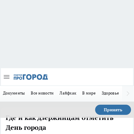
Документы
Все новости
Лайфхак
В мире
Здоровье
Зака
Принять
Где и как дзержинцам отметить
День города