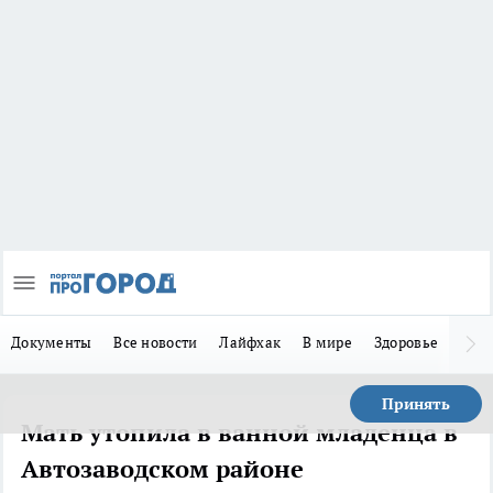
Документы
Все новости
Лайфхак
В мире
Здоровье
Зака
Принять
Мать утопила в ванной младенца в
Автозаводском районе