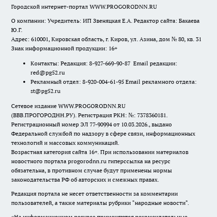
Городской интернет-портал WWW.PROGORODNN.RU
О компании: Учредитель: ИП Звеняцкая Е.А. Редактор сайта: Бакаева
Ю.Г.
Адрес: 610001, Кировская область, г. Киров, ул. Азина, дом № 80, кв. 31
Знак информационной продукции: 16+
Контакты: Редакция: 8-927-669-90-87 Email редакции:
red@pg52.ru
Рекламный отдел: 8-920-004-61-95 Email рекламного отдела:
st@pg52.ru
Сетевое издание WWW.PROGORODNN.RU
(ВВВ.ПРОГОРОДНН.РУ). Регистрация РКН: №: 7378360181.
Регистрационный номер ЭЛ 77-90994 от 10.03.2026., выдано
Федеральной службой по надзору в сфере связи, информационных
технологий и массовых коммуникаций.
Возрастная категория сайта 16+. При использовании материалов
новостного портала progorodnn.ru гиперссылка на ресурс
обязательна
,
в противном случае будут применены нормы
законодательства РФ об авторских и смежных правах.
Редакция портала не несет ответственности за комментарии
пользователей, а также материалы рубрики "народные новости".
«На информационном ресурсе применяются рекомендательные