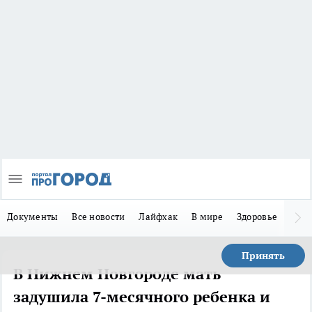
Документы
Все новости
Лайфхак
В мире
Здоровье
Зака
Принять
В Нижнем Новгороде мать
задушила 7-месячного ребенка и