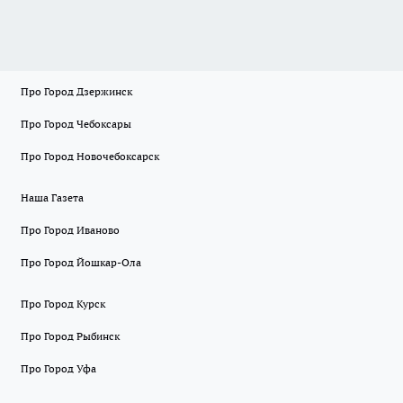
Про Город Дзержинск
Про Город Чебоксары
Про Город Новочебоксарск
Наша Газета
Про Город Иваново
Про Город Йошкар-Ола
Про Город Курск
Про Город Рыбинск
Про Город Уфа