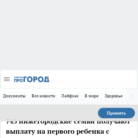
Документы
Все новости
Лайфхак
В мире
Здоровье
Зака
Принять
743 нижегородские семьи получают
выплату на первого ребенка с