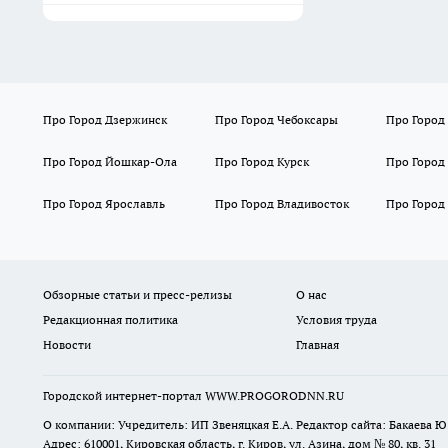
Про Город Дзержинск
Про Город Чебоксары
Про Город
Про Город Йошкар-Ола
Про Город Курск
Про Город
Про Город Ярославль
Про Город Владивосток
Про Город
Обзорные статьи и пресс-релизы
О нас
Редакционная политика
Условия труда
Новости
Главная
Городской интернет-портал WWW.PROGORODNN.RU
О компании: Учредитель: ИП Звеняцкая Е.А. Редактор сайта: Бакаева Ю.
Адрес: 610001, Кировская область, г. Киров, ул. Азина, дом № 80, кв. 31