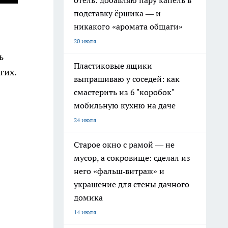
отель: добавляю пару капель в
подставку ёршика — и
никакого «аромата общаги»
20 июля
ь
Пластиковые ящики
гих.
выпрашиваю у соседей: как
смастерить из 6 "коробок"
мобильную кухню на даче
24 июля
Старое окно с рамой — не
мусор, а сокровище: сделал из
него «фальш‑витраж» и
украшение для стены дачного
домика
14 июля