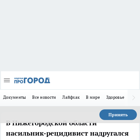
Документы
Все новости
Лайфхак
В мире
Здоровье
Зака
Принять
В Нижегородской области
насильник-рецидивист надругался