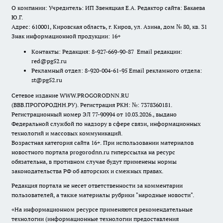
О компании: Учредитель: ИП Звеняцкая Е.А. Редактор сайта: Бакаева
Ю.Г.
Адрес: 610001, Кировская область, г. Киров, ул. Азина, дом № 80, кв. 31
Знак информационной продукции: 16+
Контакты: Редакция: 8-927-669-90-87 Email редакции:
red@pg52.ru
Рекламный отдел: 8-920-004-61-95 Email рекламного отдела:
st@pg52.ru
Сетевое издание WWW.PROGORODNN.RU
(ВВВ.ПРОГОРОДНН.РУ). Регистрация РКН: №: 7378360181.
Регистрационный номер ЭЛ 77-90994 от 10.03.2026., выдано
Федеральной службой по надзору в сфере связи, информационных
технологий и массовых коммуникаций.
Возрастная категория сайта 16+. При использовании материалов
новостного портала progorodnn.ru гиперссылка на ресурс
обязательна
,
в противном случае будут применены нормы
законодательства РФ об авторских и смежных правах.
Редакция портала не несет ответственности за комментарии
пользователей, а также материалы рубрики "народные новости".
«На информационном ресурсе применяются рекомендательные
технологии (информационные технологии предоставления