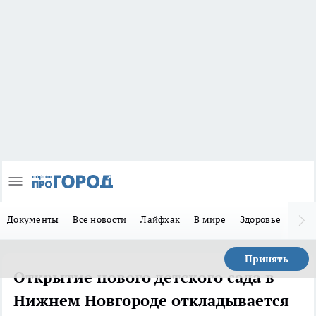
Документы
Все новости
Лайфхак
В мире
Здоровье
Зака
Принять
Открытие нового детского сада в
Нижнем Новгороде откладывается