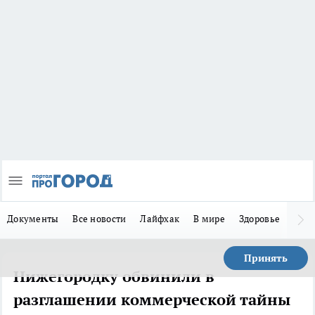
Документы
Все новости
Лайфхак
В мире
Здоровье
Зака
Принять
Нижегородку обвинили в
разглашении коммерческой тайны