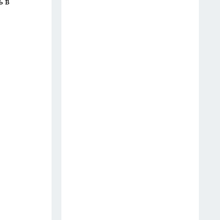
создать белоснежную стену
ь в
цветов, от которой
невозможно отвести взгляд
13 июля
Шоколад, достойный короны:
любимый десерт Елизаветы II
по простому рецепту из
Букингемского дворца
16 июля
Эксперты назвали отличный
растворимый кофе: беру по 3
банки себе, на подарок и в
офис – проверенное качество
13 июля
6 опасных деревьев, которые