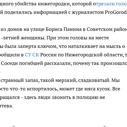
щного убийства нижегородки, которой о
трезали голо
ей поделились информацией с журналистом ProGoro
о из домов на улице Бориса Панина в Советском райо
1-летней женщины. При этом головы на месте
ы была заперта ключом, что наталкивает на мысль о
сообщили в
СУ СК
России по Нижегородской области, 
. Соседи погибшей рассказали, почему так произошло
л странный запах, такой мерзкий, сладковатый. Мы
сто что-то испортилось, может где мяса кусок. Все
бращался - здесь люди звонить в полицию не
птева.