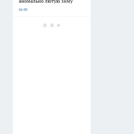
аномально лютую зиму
04:09
Обнаружила в «Магните»
офигенный кофе за
копейки: открываю пачку —
и кухня превращается в
венское кафе
03:02
Не куст, а малиновый
фонтан: обрезаю ветки по
соболевской технике и
собираю до 10 кг ягод
02:32