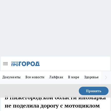
Документы
Все новости
Лайфхак
В мире
Здоровье
Зака
Принять
В Нижегородской области иномарка
не поделила дорогу с мотоциклом