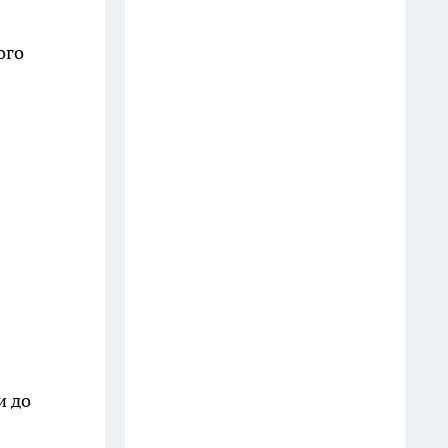
14 июля
ого
Последствия атаки БПЛА в
Кстове, инцидент в
дзержинском баре и
загрязнение воздуха в Нижнем
Новгороде
16 июля
Варенье из крыжовника
больше не кручу: делаю
грузинское ткемали со
специями - даже друг из
Грузии одобрил
13 июля
и до
Туалет пахнет как дорогой