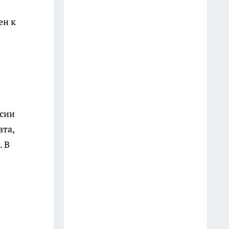
отель: добавляю пару капель в
подставку ёршика — и
ен к
никакого «аромата общаги»
20 июля
Пластиковые ящики
выпрашиваю у соседей: как
смастерить из 6 "коробок"
мобильную кухню на даче
ссии
24 июля
ата,
. В
Старое окно с рамой — не
мусор, а сокровище: сделал из
него «фальш‑витраж» и
украшение для стены дачного
домика
14 июля