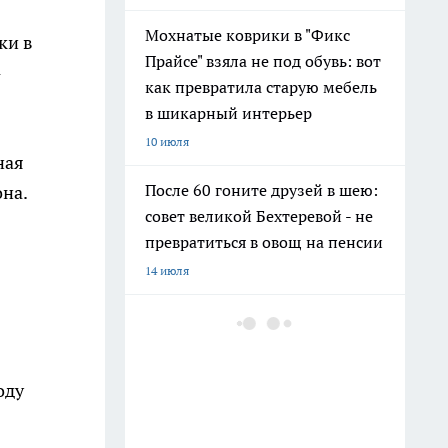
Мохнатые коврики в "Фикс
ки в
Прайсе" взяла не под обувь: вот
-
как превратила старую мебель
в шикарный интерьер
10 июля
ная
После 60 гоните друзей в шею:
она.
совет великой Бехтеревой - не
превратиться в овощ на пенсии
14 июля
Гигант с нежной душой: как
создать белоснежную стену
цветов, от которой
оду
невозможно отвести взгляд
13 июля