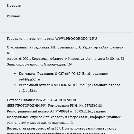
Новости
Главная
Городской интернет-портал WWW.PROGORODNN.RU
О компании: Учредитель: ИП Звеняцкая Е.А. Редактор сайта: Бакаева
Ю.Г.
Адрес: 610001, Кировская область, г. Киров, ул. Азина, дом № 80, кв. 31
Знак информационной продукции: 16+
Контакты: Редакция: 8-927-669-90-87 Email редакции:
red@pg52.ru
Рекламный отдел: 8-920-004-61-95 Email рекламного отдела:
st@pg52.ru
Сетевое издание WWW.PROGORODNN.RU
(ВВВ.ПРОГОРОДНН.РУ). Регистрация РКН: №: 7378360181.
Регистрационный номер ЭЛ 77-90994 от 10.03.2026., выдано
Федеральной службой по надзору в сфере связи, информационных
технологий и массовых коммуникаций.
Возрастная категория сайта 16+. При использовании материалов
новостного портала progorodnn.ru гиперссылка на ресурс