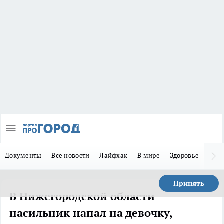
Документы
Все новости
Лайфхак
В мире
Здоровье
Зака
Принять
В Нижегородской области
насильник напал на девочку,