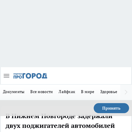
Документы
Все новости
Лайфхак
В мире
Здоровье
Зака
Принять
В Нижнем Новгороде задержали
двух поджигателей автомобилей