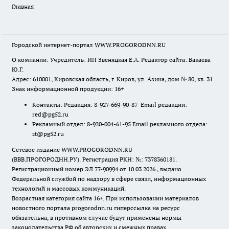
Главная
Городской интернет-портал WWW.PROGORODNN.RU
О компании: Учредитель: ИП Звеняцкая Е.А. Редактор сайта: Бакаева
Ю.Г.
Адрес: 610001, Кировская область, г. Киров, ул. Азина, дом № 80, кв. 31
Знак информационной продукции: 16+
Контакты: Редакция: 8-927-669-90-87 Email редакции:
red@pg52.ru
Рекламный отдел: 8-920-004-61-95 Email рекламного отдела:
st@pg52.ru
Сетевое издание WWW.PROGORODNN.RU
(ВВВ.ПРОГОРОДНН.РУ). Регистрация РКН: №: 7378360181.
Регистрационный номер ЭЛ 77-90994 от 10.03.2026., выдано
Федеральной службой по надзору в сфере связи, информационных
технологий и массовых коммуникаций.
Возрастная категория сайта 16+. При использовании материалов
новостного портала progorodnn.ru гиперссылка на ресурс
обязательна
,
в противном случае будут применены нормы
законодательства РФ об авторских и смежных правах.