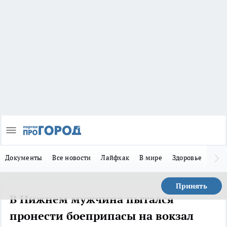
Документы
Все новости
Лайфхак
В мире
Здоровье
Зака
Принять
В Нижнем мужчина пытался
пронести боеприпасы на вокзал