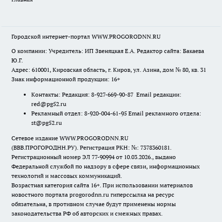
Городской интернет-портал WWW.PROGORODNN.RU
О компании: Учредитель: ИП Звеняцкая Е.А. Редактор сайта: Бакаева
Ю.Г.
Адрес: 610001, Кировская область, г. Киров, ул. Азина, дом № 80, кв. 31
Знак информационной продукции: 16+
Контакты: Редакция: 8-927-669-90-87 Email редакции:
red@pg52.ru
Рекламный отдел: 8-920-004-61-95 Email рекламного отдела:
st@pg52.ru
Сетевое издание WWW.PROGORODNN.RU
(ВВВ.ПРОГОРОДНН.РУ). Регистрация РКН: №: 7378360181.
Регистрационный номер ЭЛ 77-90994 от 10.03.2026., выдано
Федеральной службой по надзору в сфере связи, информационных
технологий и массовых коммуникаций.
Возрастная категория сайта 16+. При использовании материалов
новостного портала progorodnn.ru гиперссылка на ресурс
обязательна
,
в противном случае будут применены нормы
законодательства РФ об авторских и смежных правах.