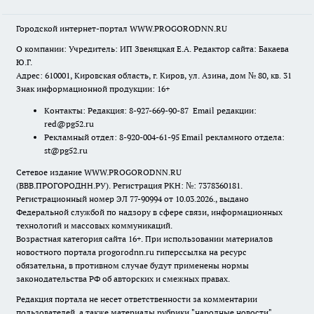
Городской интернет-портал WWW.PROGORODNN.RU
О компании: Учредитель: ИП Звеняцкая Е.А. Редактор сайта: Бакаева
Ю.Г.
Адрес: 610001, Кировская область, г. Киров, ул. Азина, дом № 80, кв. 31
Знак информационной продукции: 16+
Контакты: Редакция: 8-927-669-90-87 Email редакции:
red@pg52.ru
Рекламный отдел: 8-920-004-61-95 Email рекламного отдела:
st@pg52.ru
Сетевое издание WWW.PROGORODNN.RU
(ВВВ.ПРОГОРОДНН.РУ). Регистрация РКН: №: 7378360181.
Регистрационный номер ЭЛ 77-90994 от 10.03.2026., выдано
Федеральной службой по надзору в сфере связи, информационных
технологий и массовых коммуникаций.
Возрастная категория сайта 16+. При использовании материалов
новостного портала progorodnn.ru гиперссылка на ресурс
обязательна
,
в противном случае будут применены нормы
законодательства РФ об авторских и смежных правах.
Редакция портала не несет ответственности за комментарии
пользователей, а также материалы рубрики "народные новости".