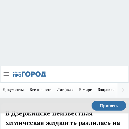
Документы
Все новости
Лайфхак
В мире
Здоровье
Зака
Принять
В Дзержинске неизвестная
химическая жидкость разлилась на