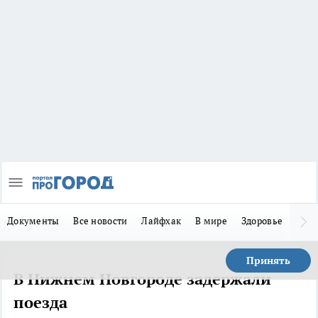
Документы
Все новости
Лайфхак
В мире
Здоровье
Зака
Принять
В Нижнем Новгороде задержали
поезда