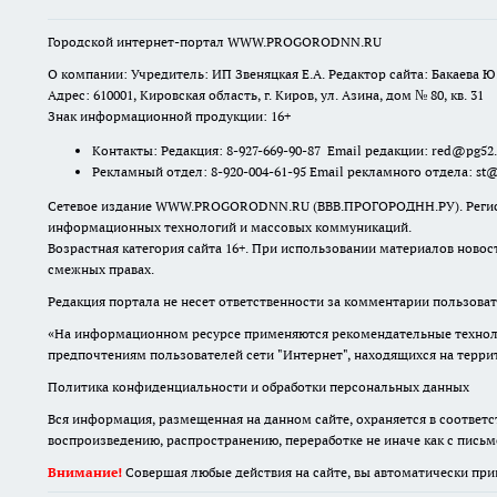
Городской интернет-портал WWW.PROGORODNN.RU
О компании: Учредитель: ИП Звеняцкая Е.А. Редактор сайта: Бакаева Ю.
Адрес: 610001, Кировская область, г. Киров, ул. Азина, дом № 80, кв. 31
Знак информационной продукции: 16+
Контакты: Редакция: 8-927-669-90-87 Email редакции: red@pg52
Рекламный отдел: 8-920-004-61-95 Email рекламного отдела: st
Сетевое издание WWW.PROGORODNN.RU (ВВВ.ПРОГОРОДНН.РУ). Регистраци
информационных технологий и массовых коммуникаций.
Возрастная категория сайта 16+. При использовании материалов новос
смежных правах.
Редакция портала не несет ответственности за комментарии пользоват
«На информационном ресурсе применяются рекомендательные техноло
предпочтениям пользователей сети "Интернет", находящихся на терр
Политика конфиденциальности и обработки персональных данных
Вся информация, размещенная на данном сайте, охраняется в соответс
воспроизведению, распространению, переработке не иначе как с пись
Внимание!
Совершая любые действия на сайте, вы автоматически при