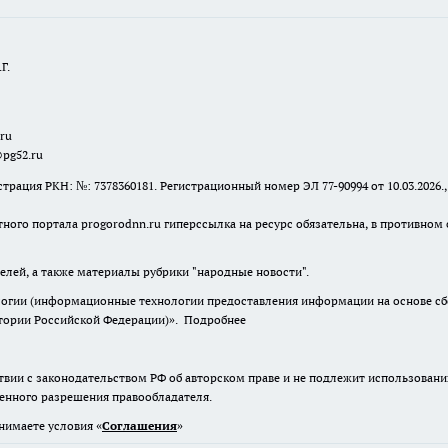
Г.
.ru
@pg52.ru
я РКН: №: 7378360181. Регистрационный номер ЭЛ 77-90994 от 10.03.2026., 
тного портала progorodnn.ru гиперссылка на ресурс обязательна
,
в противном 
елей, а также материалы рубрики "народные новости".
гии (информационные технологии предоставления информации на основе сбор
итории Российской Федерации)».
Подробнее
твии с законодательством РФ об авторском праве и не подлежит использовани
менного разрешения правообладателя.
нимаете условия «
Cоглашения
»